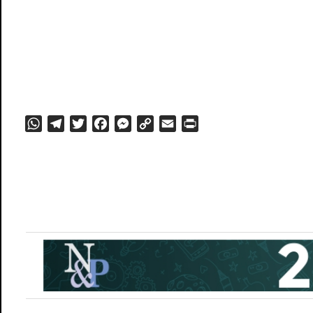
WhatsApp
Telegram
Twitter
Facebook
Messenger
Copy
Email
PrintFriendly
Link