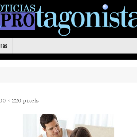
uras
00 × 220
pixels