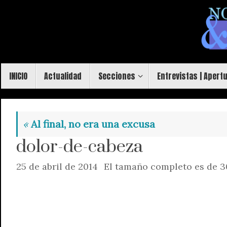
Saltar
al
contenido
Saltar
INICIO
Actualidad
Secciones
Entrevistas | Apert
al
contenido
«
Al final, no era una excusa
dolor-de-cabeza
25 de abril de 2014
El tamaño completo es de
3