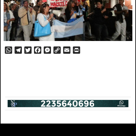
WhatsApp
Telegram
Twitter
Facebook
Messenger
Copy
Email
PrintFriendly
Link