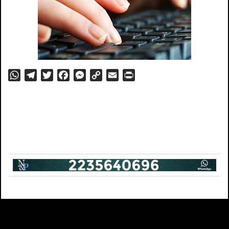
WhatsApp
Telegram
Twitter
Facebook
Messenger
Copy
Email
PrintFriendly
Link