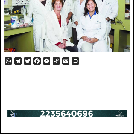
WhatsApp
Telegram
Twitter
Facebook
Messenger
Copy
Email
PrintFriendly
Link