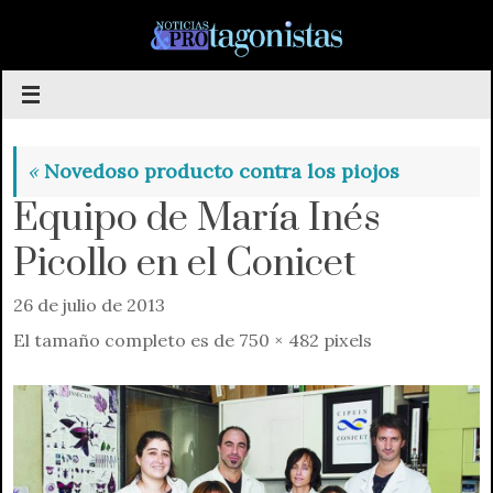
Saltar
al
contenido
«
Novedoso producto contra los piojos
Equipo de María Inés
Picollo en el Conicet
26 de julio de 2013
El tamaño completo es de
750 × 482
pixels