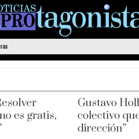
uras
Resolver
Gustavo Holl
o es gratis,
colectivo qu
”
dirección”