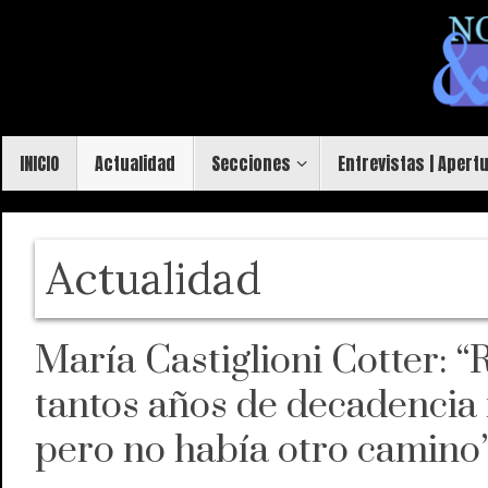
Saltar
al
contenido
Saltar
INICIO
Actualidad
Secciones
Entrevistas | Apert
al
contenido
Actualidad
María Castiglioni Cotter: “
tantos años de decadencia n
pero no había otro camino