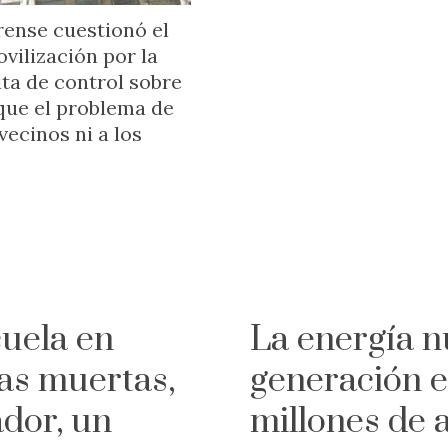
rense cuestionó el
ovilización por la
lta de control sobre
 que el problema de
vecinos ni a los
uela en
La energía n
as muertas,
generación e
ador, un
millones de 