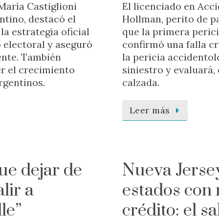
aría Castiglioni
El licenciado en Acc
ntino, destacó el
Hollman, perito de pa
a estrategia oficial
que la primera peric
 electoral y aseguró
confirmó una falla cr
ente. También
la pericia accidento
er el crecimiento
siniestro y evaluará,
rgentinos.
calzada.
Leer más
ue dejar de
Nueva Jersey
lir a
estados con 
le”
crédito: el 