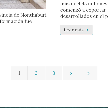
más de 4,45 millones
comenzó a exportar t
ovincia de Nonthaburi
desarrollados en el p
nformación fue
Leer más
1
2
3
›
»