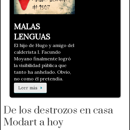
MALAS
LENGUAS
El hijo de Hugo y amigo del
calderista I. Facundo
Moyano finalmente logró
la visibilidad pública que
tanto ha anhelado. Obvio,
no como él pretendía.
Leer más
De los destrozos en casa
Modart a hoy