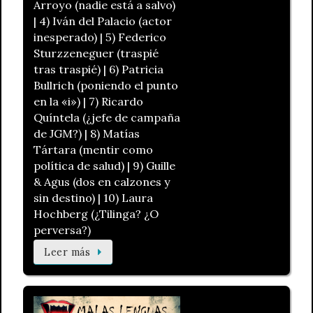
Arroyo (nadie está a salvo)
| 4) Iván del Palacio (actor
inesperado) | 5) Federico
Sturzzeneguer (traspié
tras traspié) | 6) Patricia
Bullrich (poniendo el punto
en la «i») | 7) Ricardo
Quíntela (¿jefe de campaña
de JGM?) | 8) Matías
Tártara (mentir como
política de salud) | 9) Guille
& Agus (dos en calzones y
sin destino) | 10) Laura
Hochberg (¿Tilinga? ¿O
perversa?)
Leer más