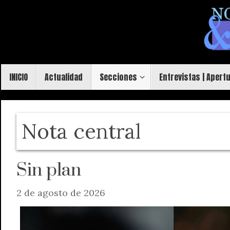
Saltar
al
contenido
Saltar
INICIO
Actualidad
Secciones
Entrevistas | Apert
al
contenido
Nota central
Sin plan
2 de agosto de 2026