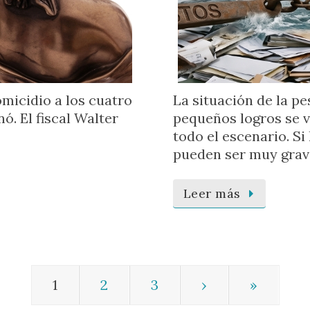
micidio a los cuatro
La situación de la p
ó. El fiscal Walter
pequeños logros se 
todo el escenario. Si
pueden ser muy grav
Leer más
1
2
3
›
»