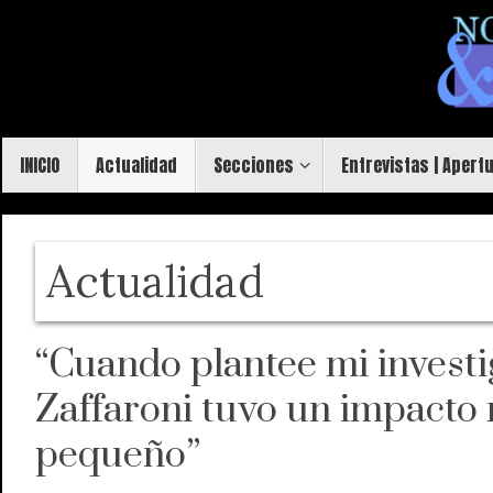
Saltar
al
contenido
Saltar
INICIO
Actualidad
Secciones
Entrevistas | Apert
al
contenido
Actualidad
“Cuando plantee mi invest
Zaffaroni tuvo un impacto
pequeño”