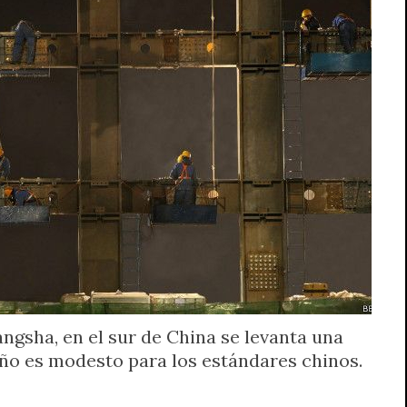
ngsha, en el sur de China se levanta una
ño es modesto para los estándares chinos.