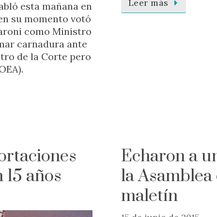
Leer más
habló esta mañana en
s en su momento votó
faroni como Ministro
omar carnadura ante
tro de la Corte pero
OEA).
ortaciones
Echaron a un
n 15 años
la Asamblea 
maletín