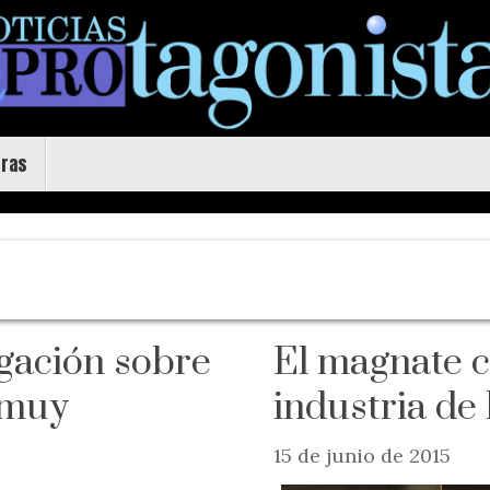
uras
igación sobre
El magnate c
 muy
industria de
15 de junio de 2015