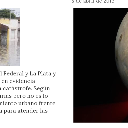
8 de abril de 2013
 Federal y La Plata y
 en evidencia
a catástrofe. Según
arias pero no es lo
miento urbano frente
a para atender las