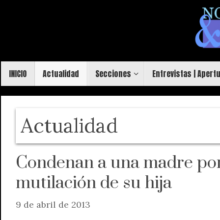
Saltar
al
contenido
Saltar
INICIO
Actualidad
Secciones
Entrevistas | Apert
al
contenido
Actualidad
Condenan a una madre por 
mutilación de su hija
9 de abril de 2013