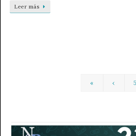
Leer más
«
‹