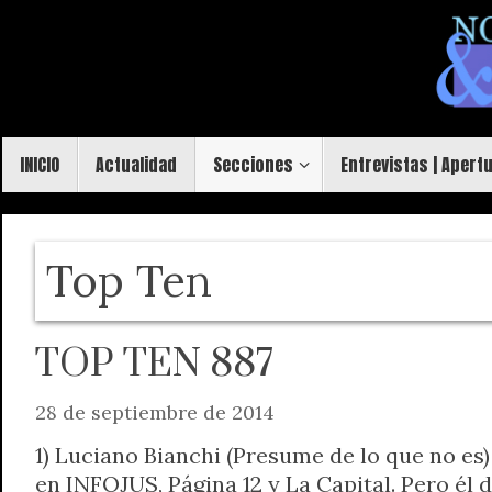
Saltar
al
contenido
Saltar
INICIO
Actualidad
Secciones
Entrevistas | Apert
al
contenido
Top Ten
TOP TEN 887
28 de septiembre de 2014
1) Luciano Bianchi (Presume de lo que no es)
en INFOJUS, Página 12 y La Capital. Pero él 