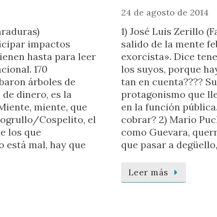
24 de agosto de 2014
araduras)
1) José Luis Zerillo 
icipar impactos
salido de la mente fe
enen hasta para leer
exorcista». Dice tene
cional. 170
los suyos, porque hay
ibaron árboles de
tan en cuenta???? Su
 de dinero, es la
protagonismo que lle
(Miente, miente, que
en la función públic
ogrullo/Cospelito, el
cobrar? 2) Mario Puc
de los que
como Guevara, querrí
o está mal, hay que
que pasar a degüello
Leer más