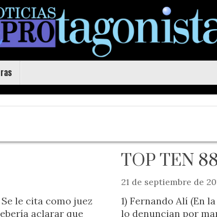
uras
TOP TEN 8
21 de septiembre de 20
 Se le cita como juez
1) Fernando Alí (En l
debería aclarar que
lo denuncian por man