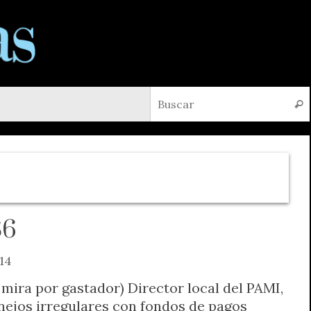
Busc
86
14
a mira por gastador) Director local del PAMI,
ejos irregulares con fondos de pagos