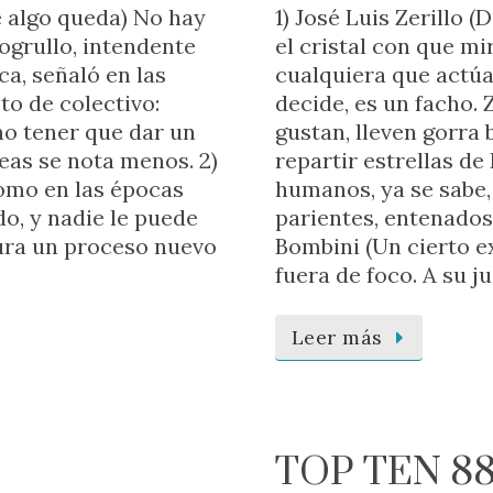
e algo queda) No hay
1) José Luis Zerillo 
ogrullo, intendente
el cristal con que mi
ca, señaló en las
cualquiera que actúa
to de colectivo:
decide, es un facho. Z
o tener que dar un
gustan, lleven gorra
eas se nota menos. 2)
repartir estrellas de
omo en las épocas
humanos, ya se sabe, 
do, y nadie le puede
parientes, entenados
ura un proceso nuevo
Bombini (Un cierto ex
fuera de foco. A su ju
Leer más
TOP TEN 8