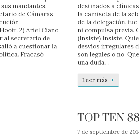
e sus mandantes,
destinados a clínicas
retario de Cámaras
la camiseta de la se
ecución
de la delegación, fue
ooft. 2) Ariel Ciano
ni compulsa previa. Ca
r al secretario de
(Insiste) Insiste. Qui
alió a cuestionar la
desvíos irregulares 
lítica. Fracasó
son legales o no. Que
una duda…
Leer más
TOP TEN 8
7 de septiembre de 201