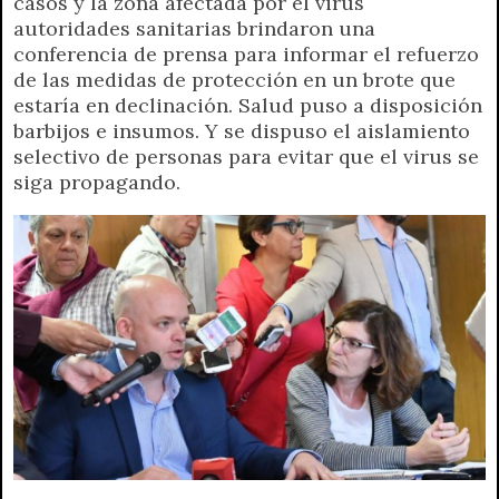
casos y la zona afectada por el virus
t
e
t
e
s
y
i
n
autoridades sanitarias brindaron una
s
g
t
b
e
L
l
t
conferencia de prensa para informar el refuerzo
A
r
e
o
n
i
F
de las medidas de protección en un brote que
p
a
r
o
g
n
r
estaría en declinación. Salud puso a disposición
p
m
k
e
k
i
barbijos e insumos. Y se dispuso el aislamiento
r
e
selectivo de personas para evitar que el virus se
n
siga propagando.
d
l
y