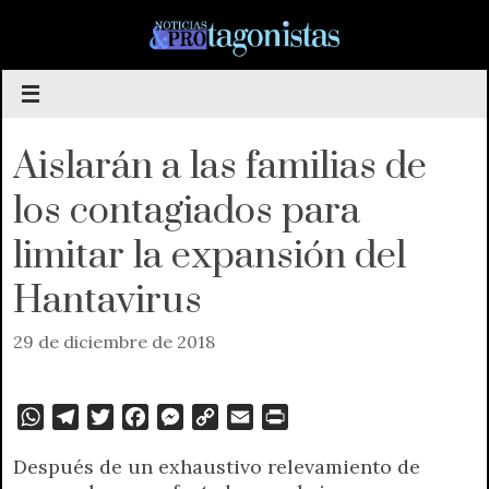
Saltar
al
contenido
Aislarán a las familias de
los contagiados para
limitar la expansión del
Hantavirus
29 de diciembre de 2018
W
T
T
F
M
C
E
P
h
e
w
a
e
o
m
r
Después de un exhaustivo relevamiento de
a
l
i
c
s
p
a
i