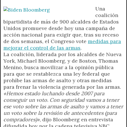
p
m
k
e
k
i
Una
r
e
coalición
n
bipartidista de más de 900 alcaldes de Estados
d
Unidos promueve desde hoy una campaña de
l
acción nacional para exigir que, tras su receso
y
de dos semanas, el Congreso vote
medidas para
mejorar el control de las armas
.
La coalición, liderada por los alcaldes de Nueva
York, Michael Bloomberg, y de Boston, Thomas
Menino, busca movilizar a la opinión pública
para que se restablezca una ley federal que
prohíbe las armas de asalto y otras medidas
para frenar la violencia generada por las armas.
«Hemos estado luchando desde 2007 para
conseguir un voto. Con seguridad vamos a tener
ese voto sobre las armas de asalto y vamos a tener
un voto sobre la revisión de antecedentes (para
compradores)»
, dijo Bloomberg en entrevista
difundida hoy por la cadena televisiva NBC.