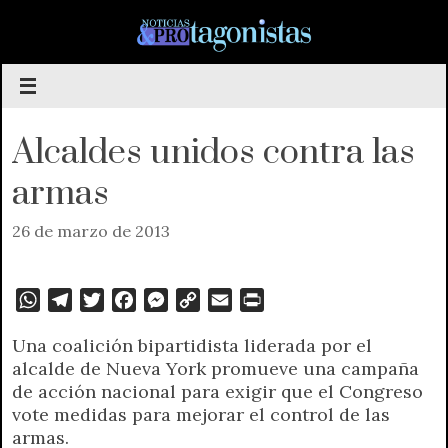
Saltar
al
contenido
Alcaldes unidos contra las
armas
26 de marzo de 2013
W
T
T
F
M
C
E
P
h
e
w
a
e
o
m
r
Una coalición bipartidista liderada por el
a
l
i
c
s
p
a
i
alcalde de Nueva York promueve una campaña
t
e
t
e
s
y
i
n
de acción nacional para exigir que el Congreso
s
g
t
b
e
L
l
t
vote medidas para mejorar el control de las
A
r
e
o
n
i
F
armas.
p
a
r
o
g
n
r