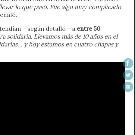
levar lo que pasó. Fue algo muy complicado
señaló.
 atendían —según detalló— a
entre 50
a solidaria. Llevamos más de 10 años en el
olidarias… y hoy estamos en cuatro chapas y