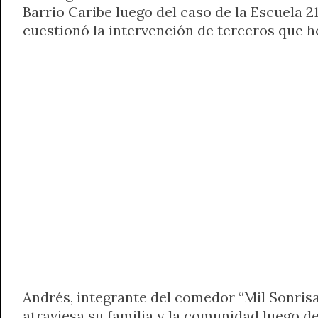
Barrio Caribe luego del caso de la Escuela 
t
e
t
e
s
y
i
n
cuestionó la intervención de terceros que h
s
g
t
b
e
L
l
t
A
r
e
o
n
i
F
p
a
r
o
g
n
r
p
m
k
e
k
i
r
e
n
d
l
y
Andrés, integrante del comedor “Mil Sonrisa
atraviesa su familia y la comunidad luego de