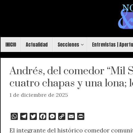
Saltar
al
contenido
Saltar
INICIO
Actualidad
Secciones
Entrevistas | Apert
al
contenido
Andrés, del comedor “Mil S
cuatro chapas y una lona; l
1 de diciembre de 2025
W
T
T
F
M
C
E
P
h
e
w
a
e
o
m
r
El integrante del histórico comedor comunita
a
l
i
c
s
p
a
i