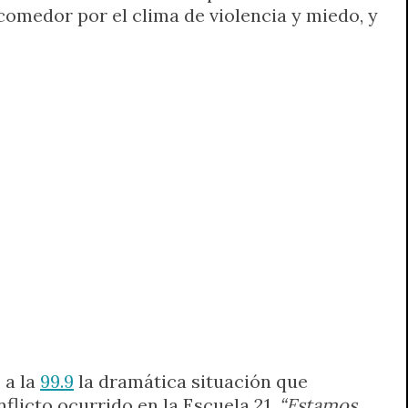
comedor por el clima de violencia y miedo, y
 a la
99.9
la dramática situación que
flicto ocurrido en la Escuela 21.
“Estamos