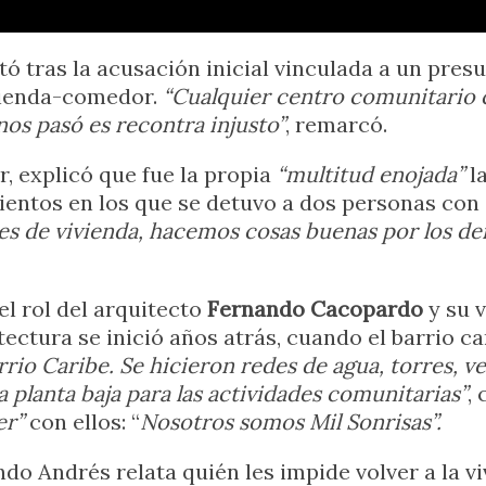
tó tras la acusación inicial vinculada a un pre
ivienda-comedor.
“Cualquier centro comunitario 
 nos pasó es recontra injusto”
, remarcó.
, explicó que fue la propia
“multitud enojada”
la
amientos en los que se detuvo a dos personas con
tes de vivienda, hacemos cosas buenas por los d
el rol del arquitecto
Fernando Cacopardo
y su 
ectura se inició años atrás, cuando el barrio ca
rio Caribe. Se hicieron redes de agua, torres, v
a planta baja para las actividades comunitarias”
,
er”
con ellos: “
Nosotros somos Mil Sonrisas”.
do Andrés relata quién les impide volver a la v