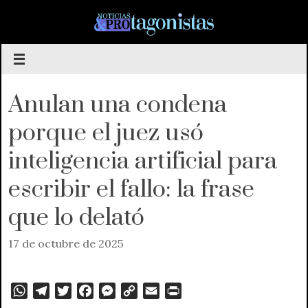
Saltar
al
contenido
Anulan una condena
porque el juez usó
inteligencia artificial para
escribir el fallo: la frase
que lo delató
17 de octubre de 2025
W
T
T
F
M
C
E
P
h
e
w
a
e
o
m
r