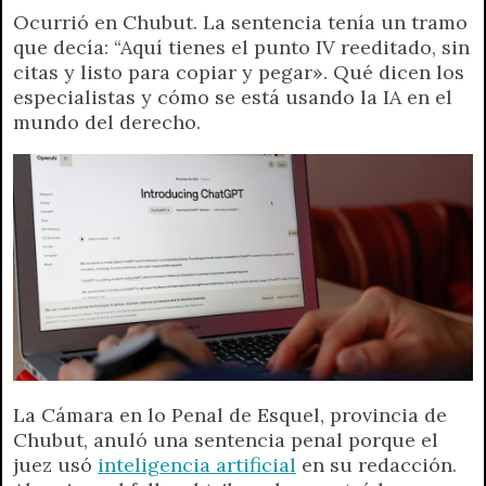
Ocurrió en Chubut. La sentencia tenía un tramo
a
l
i
c
s
p
a
i
que decía: “Aquí tienes el punto IV reeditado, sin
t
e
t
e
s
y
i
n
citas y listo para copiar y pegar». Qué dicen los
s
g
t
b
e
L
l
t
especialistas y cómo se está usando la IA en el
A
r
e
o
n
i
F
mundo del derecho.
p
a
r
o
g
n
r
p
m
k
e
k
i
r
e
n
d
l
y
La Cámara en lo Penal de Esquel, provincia de
Chubut, anuló una sentencia penal porque el
juez usó
inteligencia artificial
en su redacción.