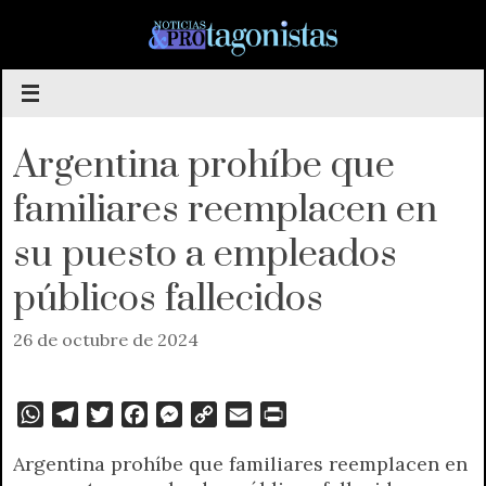
Saltar
al
contenido
Argentina prohíbe que
familiares reemplacen en
su puesto a empleados
públicos fallecidos
26 de octubre de 2024
W
T
T
F
M
C
E
P
h
e
w
a
e
o
m
r
Argentina prohíbe que familiares reemplacen en
a
l
i
c
s
p
a
i