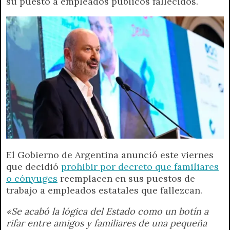
su puesto a empleados públicos fallecidos.
t
e
t
e
s
y
i
n
s
g
t
b
e
L
l
t
A
r
e
o
n
i
F
p
a
r
o
g
n
r
p
m
k
e
k
i
r
e
n
d
l
y
El Gobierno de Argentina anunció este viernes
que decidió
prohibir por decreto que familiares
o cónyuges
reemplacen en sus puestos de
trabajo a empleados estatales que fallezcan.
«Se acabó la lógica del Estado como un botín a
rifar entre amigos y familiares de una pequeña