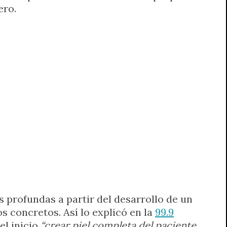
ero.
s profundas a partir del desarrollo de un
s concretos. Así lo explicó en la
99.9
el inicio
“crear piel completa del paciente