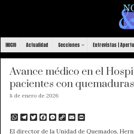
Saltar
al
contenido
Saltar
INICIO
Actualidad
Secciones
Entrevistas | Apert
al
contenido
Avance médico en el Hospita
pacientes con quemaduras
8 de enero de 2026
W
T
T
F
M
C
E
P
h
e
w
a
e
o
m
r
El director de la Unidad de Quemados, Herná
a
l
i
c
s
p
a
i