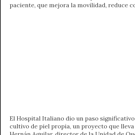
paciente, que mejora la movilidad, reduce co
t
e
t
e
s
y
i
n
s
g
t
b
e
L
l
t
A
r
e
o
n
i
F
p
a
r
o
g
n
r
p
m
k
e
k
i
r
e
n
d
l
y
El Hospital Italiano dio un paso significati
cultivo de piel propia, un proyecto que llev
Hernán Aguilar, director de la Unidad de Que