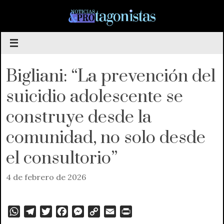
Saltar
al
contenido
Bigliani: “La prevención del
suicidio adolescente se
construye desde la
comunidad, no solo desde
el consultorio”
4 de febrero de 2026
W
T
T
F
M
C
E
P
h
e
w
a
e
o
m
r