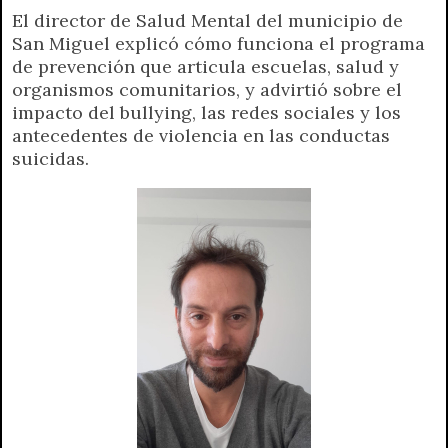
El director de Salud Mental del municipio de
a
l
i
c
s
p
a
i
San Miguel explicó cómo funciona el programa
t
e
t
e
s
y
i
n
de prevención que articula escuelas, salud y
s
g
t
b
e
L
l
t
organismos comunitarios, y advirtió sobre el
A
r
e
o
n
i
F
impacto del bullying, las redes sociales y los
p
a
r
o
g
n
r
antecedentes de violencia en las conductas
p
m
k
e
k
i
suicidas.
r
e
n
d
l
y