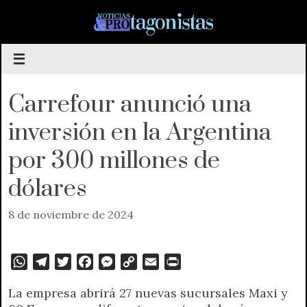
Saltar
al
contenido
Carrefour anunció una
inversión en la Argentina
por 300 millones de
dólares
8 de noviembre de 2024
W
T
T
F
M
C
E
P
h
e
w
a
e
o
m
r
La empresa abrirá 27 nuevas sucursales Maxi y
a
l
i
c
s
p
a
i