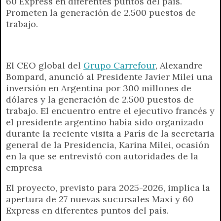
60 Express en diferentes puntos del país.
t
e
t
e
s
y
i
n
Prometen la generación de 2.500 puestos de
s
g
t
b
e
L
l
t
trabajo.
A
r
e
o
n
i
F
p
a
r
o
g
n
r
p
m
k
e
k
i
r
e
El CEO global del
Grupo Carrefour
, Alexandre
n
Bompard, anunció al Presidente Javier Milei una
d
inversión en Argentina por 300 millones de
l
dólares y la generación de 2.500 puestos de
y
trabajo. El encuentro entre el ejecutivo francés y
el presidente argentino había sido organizado
durante la reciente visita a París de la secretaria
general de la Presidencia, Karina Milei, ocasión
en la que se entrevistó con autoridades de la
empresa
El proyecto, previsto para 2025-2026, implica la
apertura de 27 nuevas sucursales Maxi y 60
Express en diferentes puntos del país.