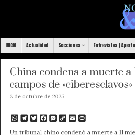
Saltar
al
contenido
Saltar
INICIO
Actualidad
Secciones
Entrevistas | Apert
al
contenido
China condena a muerte a 
campos de «ciberesclavos»
3 de octubre de 2025
W
T
T
F
M
C
E
P
h
e
w
a
e
o
m
r
Un tribunal chino condenó a muerte a 11 mie
a
l
i
c
s
p
a
i