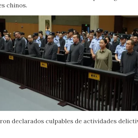
s chinos.
ron declarados culpables de actividades delicti