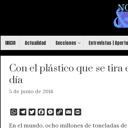
Saltar
al
contenido
Saltar
INICIO
Actualidad
Secciones
Entrevistas | Apert
al
contenido
Con el plástico que se tira
día
5 de junio de 2018
W
T
T
F
M
C
E
P
h
e
w
a
e
o
m
r
En el mundo, ocho millones de toneladas de 
a
l
i
c
s
p
a
i