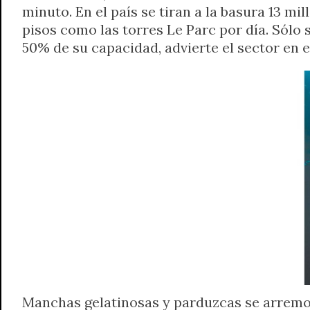
minuto. En el país se tiran a la basura 13 mil
t
e
t
e
s
y
i
n
pisos como las torres Le Parc por día. Sólo 
s
g
t
b
e
L
l
t
A
r
e
o
n
i
F
50% de su capacidad, advierte el sector en 
p
a
r
o
g
n
r
p
m
k
e
k
i
r
e
n
d
l
y
Manchas gelatinosas y parduzcas se arremo