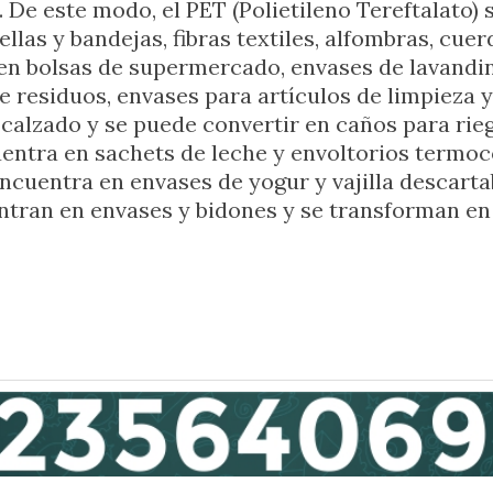
e este modo, el PET (Polietileno Tereftalato) s
tellas y bandejas, fibras textiles, alfombras, cu
a en bolsas de supermercado, envases de lavandi
e residuos, envases para artículos de limpieza y
 calzado y se puede convertir en caños para rieg
cuentra en sachets de leche y envoltorios term
encuentra en envases de yogur y vajilla descartab
entran en envases y bidones y se transforman en