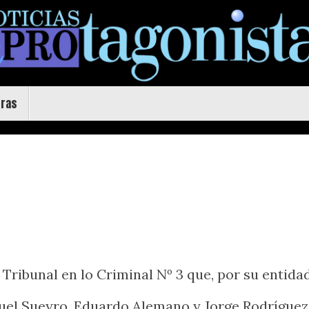
uras
 Tribunal en lo Criminal Nº 3 que, por su entid
uel Sueyro, Eduardo Alemano y Jorge Rodríguez