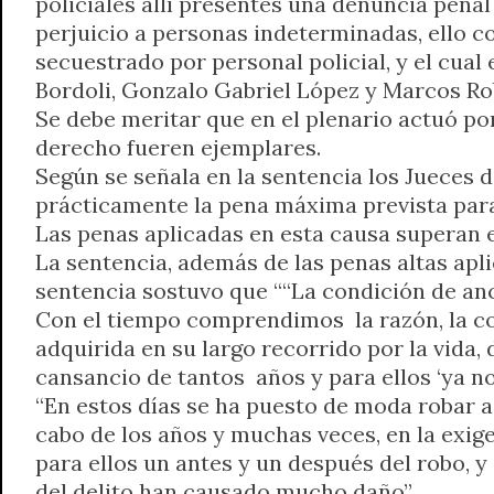
policiales allí presentes una denuncia pena
perjuicio a personas indeterminadas, ello c
secuestrado por personal policial, y el cua
Bordoli, Gonzalo Gabriel López y Marcos Rob
Se debe meritar que en el plenario actuó po
derecho fueren ejemplares.
Según se señala en la sentencia los Jueces d
prácticamente la pena máxima prevista para
Las penas aplicadas en esta causa superan e
La sentencia, además de las penas altas aplic
sentencia sostuvo que ““La condición de an
Con el tiempo comprendimos la razón, la co
adquirida en su largo recorrido por la vida
cansancio de tantos años y para ellos ‘ya n
“En estos días se ha puesto de moda robar a 
cabo de los años y muchas veces, en la exig
para ellos un antes y un después del robo, y
del delito han causado mucho daño”.