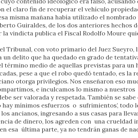
l cuyo contenido ideológico era falso, acusando 
on el claro fin de recuperar el vehículo propied
l esa misma mañana había utilizado el nombrado
erto Guiraldes, de los dos anteriores hechos de
r la vindicta publica el Fiscal Rodolfo Moure q
el Tribunal, con voto primario del Juez Sueyro,
 un delito que ha quedado en grado de tentativa
l término medio de aquellas previstas para un 
adas, pese a que el robo quedó tentado, es la re
ciano otorga privilegios. Nos enseñaron eso mu
mpartimos, e inculcamos lo mismo a nuestros hi
, debe ser valorada y respetada. También se sabe
o hay mínimos esfuerzos o sufrimientos’, todo 
los ancianos, ingresando a sus casas para lleva
encia de dinero, los agreden con una crueldad i
 en esa última parte, ya no tendrán ganas de na