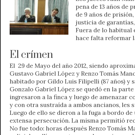
pena de 13 años de p
A
r
e
o
n
i
F
de 9 años de prisión
p
a
r
o
g
n
r
p
m
k
e
k
justicia de garantía
i
r
e
Fuera de lo habitual 
n
hace falta reformar l
d
l
El crímen
y
El 29 de Mayo del año 2012, siendo aproxima
Gustavo Gabriel López y Renzo Tomás Manci
habitado por Gildo Luis Filipelli (87 años) y
Gonzalo Gabriel López se quedó en la parte 
ingresaron a la finca y luego de amenazar c
y con otra sustraída a ambos ancianos, les s
Luego de ello se dieron a la fuga a bordo d
extensa persecución. La misma permitió rec
No fue todo: horas después Renzo Tomás Manc