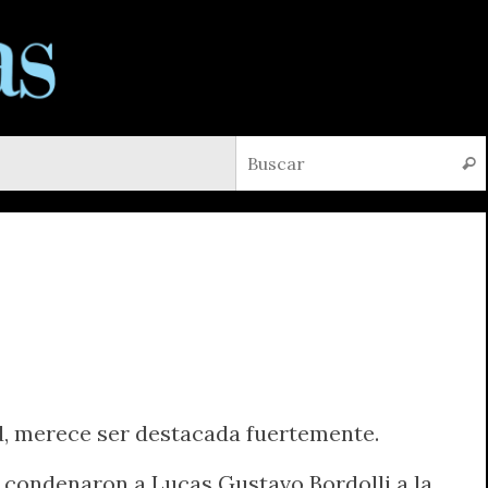
Busc
ad, merece ser destacada fuertemente.
 condenaron a Lucas Gustavo Bordolli a la