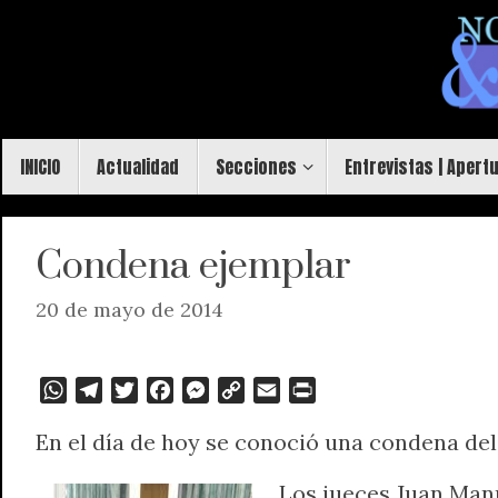
Saltar
al
contenido
Saltar
INICIO
Actualidad
Secciones
Entrevistas | Apert
al
contenido
Condena ejemplar
20 de mayo de 2014
W
T
T
F
M
C
E
P
h
e
w
a
e
o
m
r
En el día de hoy se conoció una condena del
a
l
i
c
s
p
a
i
t
e
t
e
s
y
i
n
Los jueces Juan Man
s
g
t
b
e
L
l
t