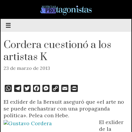
Saltar
al
contenido
Cordera cuestionó a los
artistas K
23 de marzo de 2013
W
T
T
F
M
C
E
P
h
e
w
a
e
o
m
r
El exlíder de la Bersuit aseguró que «el arte no
a
l
i
c
s
p
a
i
se puede enchastrar con una propaganda
t
e
t
e
s
y
i
n
política». Pelea con Hebe.
s
g
t
b
e
L
l
t
El exlíder
A
r
e
o
n
i
F
de la
p
a
r
o
g
n
r