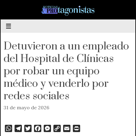
Saltar
al
contenido
Detuvieron a un empleado
del Hospital de Clínicas
por robar un equipo
médico y venderlo por
redes sociales
31 de mayo de 2026
W
T
T
F
M
C
E
P
h
e
w
a
e
o
m
r