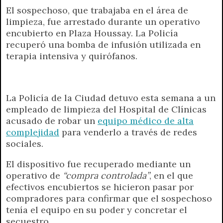
El sospechoso, que trabajaba en el área de
a
l
i
c
s
p
a
i
limpieza, fue arrestado durante un operativo
t
e
t
e
s
y
i
n
encubierto en Plaza Houssay. La Policía
s
g
t
b
e
L
l
t
recuperó una bomba de infusión utilizada en
A
r
e
o
n
i
F
terapia intensiva y quirófanos.
p
a
r
o
g
n
r
p
m
k
e
k
i
r
e
n
La Policía de la Ciudad detuvo esta semana a un
d
empleado de limpieza del Hospital de Clínicas
l
acusado de robar un
equipo médico de alta
y
complejidad
para venderlo a través de redes
sociales.
El dispositivo fue recuperado mediante un
operativo de
“compra controlada”
, en el que
efectivos encubiertos se hicieron pasar por
compradores para confirmar que el sospechoso
tenía el equipo en su poder y concretar el
secuestro.