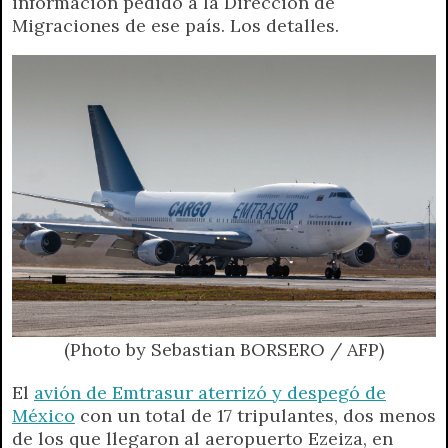
información pedido a la Dirección de
t
e
t
e
s
y
i
n
Migraciones de ese país. Los detalles.
s
g
t
b
e
L
l
t
A
r
e
o
n
i
F
p
a
r
o
g
n
r
p
m
k
e
k
i
r
e
n
d
l
y
(Photo by Sebastian BORSERO / AFP)
El
avión de Emtrasur aterrizó y despegó de
México
con un total de 17 tripulantes, dos menos
de los que llegaron al aeropuerto Ezeiza, en