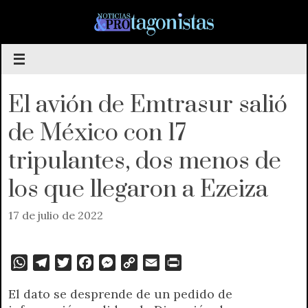
Saltar
al
contenido
El avión de Emtrasur salió
de México con 17
tripulantes, dos menos de
los que llegaron a Ezeiza
17 de julio de 2022
W
T
T
F
M
C
E
P
h
e
w
a
e
o
m
r
El dato se desprende de un pedido de
a
l
i
c
s
p
a
i