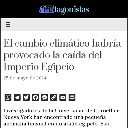
Saltar
al
contenido
El cambio climático habría
provocado la caída del
Imperio Egipcio
25 de mayo de 2014
W
T
T
F
M
C
E
P
h
e
w
a
e
o
m
r
Investigadores de la Universidad de Cornell de
a
l
i
c
s
p
a
i
Nueva York han encontrado una pequeña
t
e
t
e
s
y
i
n
anomalía inusual en un ataúd egipcio. Esta
s
g
t
b
e
L
l
t