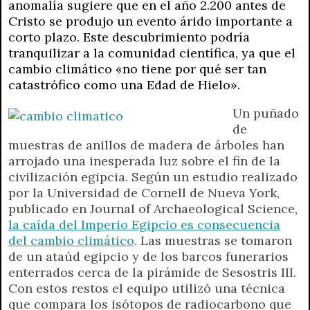
anomalía sugiere que en el año 2.200 antes de
A
r
e
o
n
i
F
Cristo se produjo un evento árido importante a
p
a
r
o
g
n
r
corto plazo. Este descubrimiento podría
p
m
k
e
k
i
tranquilizar a la comunidad científica, ya que el
r
e
cambio climático «no tiene por qué ser tan
n
catastrófico como una Edad de Hielo».
d
l
Un puñado
y
de
muestras de anillos de madera de árboles han
arrojado una inesperada luz sobre el fin de la
civilización egipcia. Según un estudio realizado
por la Universidad de Cornell de Nueva York,
publicado en Journal of Archaeological Science,
la caída del Imperio Egipcio es consecuencia
del cambio climático
. Las muestras se tomaron
de un ataúd egipcio y de los barcos funerarios
enterrados cerca de la pirámide de Sesostris III.
Con estos restos el equipo utilizó una técnica
que compara los isótopos de radiocarbono que