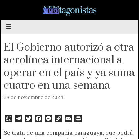
Saltar
al
contenido
El Gobierno autorizó a otra
aerolínea internacional a
operar en el país y ya suma
cuatro en una semana
28 de noviembre de 2024
W
T
T
F
M
C
E
P
h
e
w
a
e
o
m
r
Se trata de una compañía paraguaya, que podrá
a
l
i
c
s
p
a
i