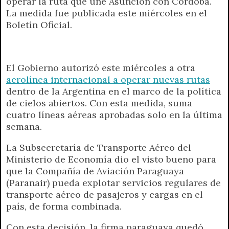
operar la ruta que une Asunción con Córdoba.
t
e
t
e
s
y
i
n
La medida fue publicada este miércoles en el
s
g
t
b
e
L
l
t
Boletín Oficial.
A
r
e
o
n
i
F
p
a
r
o
g
n
r
p
m
k
e
k
i
r
e
El Gobierno autorizó este miércoles a otra
n
aerolínea internacional a operar nuevas rutas
d
dentro de la Argentina en el marco de la política
l
de cielos abiertos. Con esta medida, suma
y
cuatro líneas aéreas aprobadas solo en la última
semana.
La Subsecretaría de Transporte Aéreo del
Ministerio de Economía dio el visto bueno para
que la Compañía de Aviación Paraguaya
(Paranair) pueda explotar servicios regulares de
transporte aéreo de pasajeros y cargas en el
país, de forma combinada.
Con esta decisión, la firma paraguaya quedó