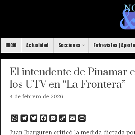
Saltar
al
contenido
Saltar
INICIO
Actualidad
Secciones
Entrevistas | Apert
al
contenido
El intendente de Pinamar cu
los UTV en “La Frontera”
4 de febrero de 2026
W
T
T
F
M
C
E
P
h
e
w
a
e
o
m
r
Juan Ibarguren criticó la medida dictada por
a
l
i
c
s
p
a
i