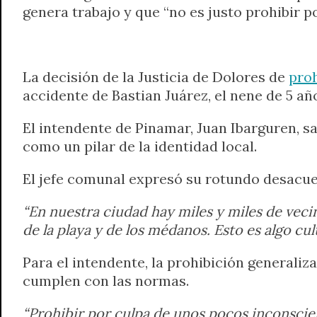
genera trabajo y que “no es justo prohibir p
t
e
t
e
s
y
i
n
s
g
t
b
e
L
l
t
A
r
e
o
n
i
F
p
a
r
o
g
n
r
La decisión de la Justicia de Dolores de
proh
p
m
k
e
k
i
accidente de Bastian Juárez, el nene de 5 añ
r
e
n
El intendente de Pinamar, Juan Ibarguren, sa
d
como un pilar de la identidad local.
l
y
El jefe comunal expresó su rotundo desacuer
“En nuestra ciudad hay miles y miles de veci
de la playa y de los médanos. Esto es algo c
Para el intendente, la prohibición generali
cumplen con las normas.
“Prohibir por culpa de unos pocos inconscien