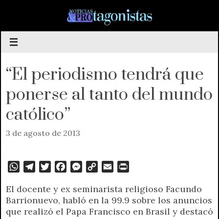
Saltar
al
contenido
“El periodismo tendrá que
ponerse al tanto del mundo
católico”
3 de agosto de 2013
W
T
T
F
M
C
E
P
h
e
w
a
e
o
m
r
El docente y ex seminarista religioso Facundo
a
l
i
c
s
p
a
i
Barrionuevo, habló en la 99.9 sobre los anuncios
t
e
t
e
s
y
i
n
que realizó el Papa Francisco en Brasil y destacó
s
g
t
b
e
L
l
t