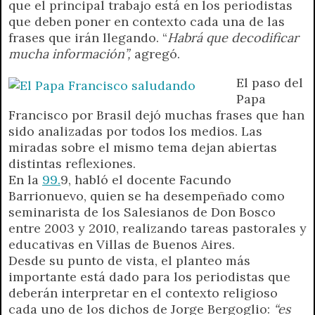
que el principal trabajo está en los periodistas
A
r
e
o
n
i
F
que deben poner en contexto cada una de las
p
a
r
o
g
n
r
frases que irán llegando. “
Habrá que decodificar
p
m
k
e
k
i
mucha información”,
agregó.
r
e
n
El paso del
d
Papa
l
Francisco por Brasil dejó muchas frases que han
y
sido analizadas por todos los medios. Las
miradas sobre el mismo tema dejan abiertas
distintas reflexiones.
En la
99.
9, habló el docente Facundo
Barrionuevo, quien se ha desempeñado como
seminarista de los Salesianos de Don Bosco
entre 2003 y 2010, realizando tareas pastorales y
educativas en Villas de Buenos Aires.
Desde su punto de vista, el planteo más
importante está dado para los periodistas que
deberán interpretar en el contexto religioso
cada uno de los dichos de Jorge Bergoglio:
“es