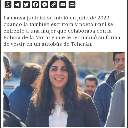
W
T
T
F
M
C
E
P
h
e
w
a
e
o
m
r
La causa judicial se inició en julio de 2022,
a
l
i
c
s
p
a
i
cuando la también escritora y poeta iraní se
t
e
t
e
s
y
i
n
enfrentó a una mujer que colaboraba con la
s
g
t
b
e
L
l
t
Policía de la Moral y que le recriminó su forma
A
r
e
o
n
i
F
de vestir en un autobús de Teherán.
p
a
r
o
g
n
r
p
m
k
e
k
i
r
e
n
d
l
y