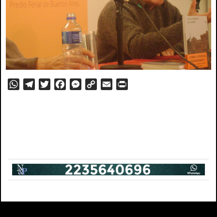
WhatsApp
Telegram
Twitter
Facebook
Messenger
Copy
Email
PrintFriendly
Link