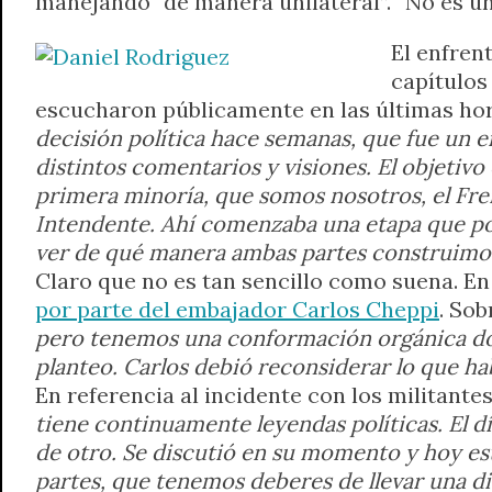
manejando “de manera unilateral”. “No es un
A
r
e
o
n
i
F
El enfren
p
a
r
o
g
n
r
p
m
k
e
k
i
capítulos
r
e
escucharon públicamente en las últimas hora
n
decisión política hace semanas, que fue un e
d
distintos comentarios y visiones. El objetiv
l
primera minoría, que somos nosotros, el Frent
y
Intendente. Ahí comenzaba una etapa que po
ver de qué manera ambas partes construimos
Claro que no es tan sencillo como suena. En
por parte del embajador Carlos Cheppi
. Sob
pero tenemos una conformación orgánica dond
planteo. Carlos debió reconsiderar lo que ha
En referencia al incidente con los militant
tiene continuamente leyendas políticas. El d
de otro. Se discutió en su momento y hoy está
partes, que tenemos deberes de llevar una di