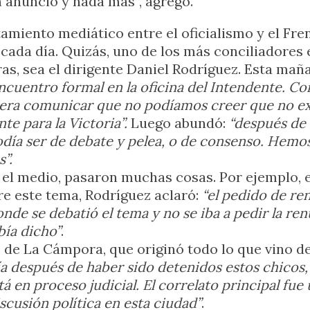
 anuncio y nada más”, agregó.
tamiento mediático entre el oficialismo y el Fre
 cada día. Quizás, uno de los más conciliadores 
s, sea el dirigente Daniel Rodríguez. Esta mañ
ncuentro formal en la oficina del Intendente. C
o era comunicar que no podíamos creer que no exi
e para la Victoria”.
Luego abundó:
“después de 
día ser de debate y pelea, o de consenso. Hem
”.
 el medio, pasaron muchas cosas. Por ejemplo, 
re este tema, Rodríguez aclaró:
“el pedido de re
e se debatió el tema y no se iba a pedir la renu
bía dicho”
.
es de La Cámpora, que originó todo lo que vino 
ía después de haber sido detenidos estos chicos,
 en proceso judicial. El correlato principal fue 
scusión política en esta ciudad”
.