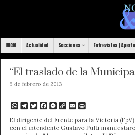
Saltar
al
contenido
Saltar
INICIO
Actualidad
Secciones
Entrevistas | Apert
al
contenido
“El traslado de la Municipa
5 de febrero de 2013
W
T
T
F
M
C
E
P
h
e
w
a
e
o
m
r
El dirigente del Frente para la Victoria (FpV
a
l
i
c
s
p
a
i
con el intendente Gustavo Pulti manifestaro
t
e
t
e
s
y
i
n
s
g
t
b
e
L
l
t