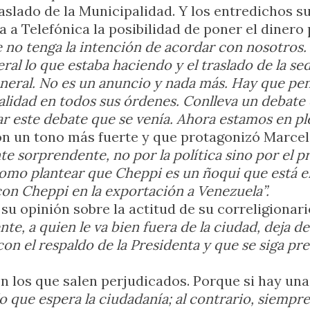
traslado de la Municipalidad. Y los entredichos 
 Telefónica la posibilidad de poner el dinero p
no tenga la intención de acordar con nosotros. 
ateral lo que estaba haciendo y el traslado de la
neral. No es un anuncio y nada más. Hay que pens
alidad en todos sus órdenes. Conlleva un debat
ar este debate que se venía. Ahora estamos en pl
on un tono más fuerte y que protagonizó Marcel
e sorprendente, no por la política sino por el p
, como plantear que Cheppi es un ñoqui que está 
con Cheppi en la exportación a Venezuela”.
su opinión sobre la actitud de su correligionari
te, a quien le va bien fuera de la ciudad, deja d
con el respaldo de la Presidenta y que se siga p
on los que salen perjudicados. Porque si hay una
lo que espera la ciudadanía; al contrario, siemp