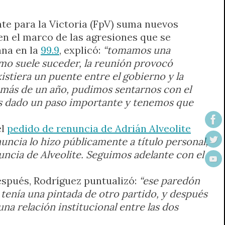
nte para la Victoria (FpV) suma nuevos
en el marco de las agresiones que se
ana en la
99.9
, explicó:
“tomamos una
omo suele suceder, la reunión provocó
stiera un puente entre el gobierno y la
más de un año, pudimos sentarnos con el
os dado un paso importante y tenemos que
el
pedido de renuncia de Adrián Alveolite
nuncia lo hizo públicamente a título personal,
ncia de Alveolite. Seguimos adelante con el
después, Rodríguez puntualizó:
“ese paredón
 tenía una pintada de otro partido, y después
una relación institucional entre las dos