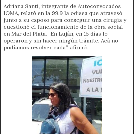
Adriana Santi, integrante de Autoconvocados
a
l
i
c
s
p
a
i
IOMA, relató en la 99.9 la odisea que atravesó
t
e
t
e
s
y
i
n
junto a su esposo para conseguir una cirugía y
s
g
t
b
e
L
l
t
cuestionó el funcionamiento de la obra social
A
r
e
o
n
i
F
en Mar del Plata. “En Luján, en 15 días lo
p
a
r
o
g
n
r
operaron y sin hacer ningún trámite. Acá no
p
m
k
e
k
i
podíamos resolver nada”, afirmó.
r
e
n
d
l
y