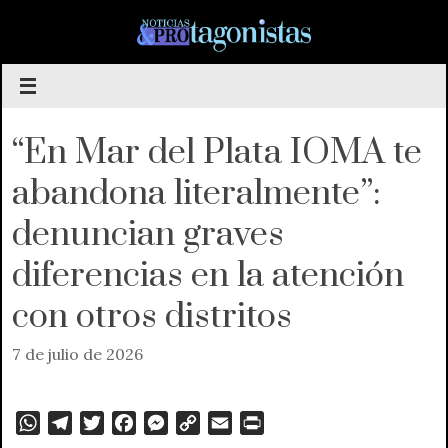
Saltar
al
contenido
“En Mar del Plata IOMA te
abandona literalmente”:
denuncian graves
diferencias en la atención
con otros distritos
7 de julio de 2026
W
T
T
F
M
C
E
P
h
e
w
a
e
o
m
r