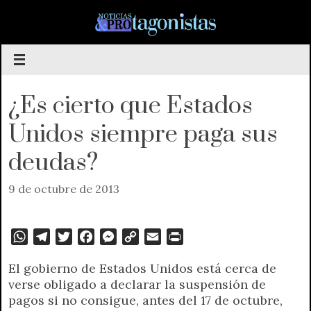
Saltar
al
contenido
¿Es cierto que Estados
Unidos siempre paga sus
deudas?
9 de octubre de 2013
W
T
T
F
M
C
E
P
h
e
w
a
e
o
m
r
El gobierno de Estados Unidos está cerca de
a
l
i
c
s
p
a
i
verse obligado a declarar la suspensión de
t
e
t
e
s
y
i
n
pagos si no consigue, antes del 17 de octubre,
s
g
t
b
e
L
l
t