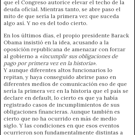
que el Congreso autorice elevar el techo de la
A
r
e
o
n
i
F
deuda oficial. Mientras tanto, se abre paso el
p
a
r
o
g
n
r
mito de que sería la primera vez que suceda
p
m
k
e
k
i
algo así. Y no es del todo cierto.
r
e
n
En los últimos días, el propio presidente Barack
d
Obama insistió en la idea, acusando a la
l
oposición republicana de amenazar con forzar
y
al gobierno a
«incumplir sus obligaciones de
pago por primera vez en la historia»
.
Y aunque diferentes altos funcionarios lo
repitan, y haya conseguido abrirse paso en
diferentes medios de comunicación eso de que
sería la primera vez en la historia que el país se
declare en default, lo cierto es que ya había
registrado casos de incumplimientos de sus
obligaciones financieras. Aunque también es
cierto que no ha ocurrido en más de medio
siglo. Y las condiciones en que esos eventos
ocurrieron son fundamentalmente distintas a