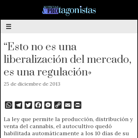
Saltar
al
contenido
“Esto no es una
liberalización del mercado,
es una regulación»
25 de diciembre de 2013
W
T
T
F
M
C
E
P
h
e
w
a
e
o
m
r
La ley que permite la producción, distribución y
a
l
i
c
s
p
a
i
venta del cannabis, el autocultivo quedó
t
e
t
e
s
y
i
n
habilitada automáticamente a los 10 días de su
s
g
t
b
e
L
l
t