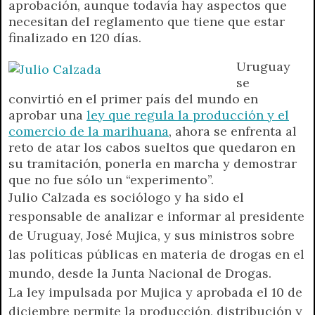
aprobación, aunque todavía hay aspectos que
A
r
e
o
n
i
F
necesitan del reglamento que tiene que estar
p
a
r
o
g
n
r
finalizado en 120 días.
p
m
k
e
k
i
r
e
Uruguay
n
se
d
convirtió en el primer país del mundo en
l
aprobar una
ley que regula la producción y el
y
comercio de la marihuana
, ahora se enfrenta al
reto de atar los cabos sueltos que quedaron en
su tramitación, ponerla en marcha y demostrar
que no fue sólo un “experimento”.
Julio Calzada es sociólogo y ha sido el
responsable de analizar e informar al presidente
de Uruguay, José Mujica, y sus ministros sobre
las políticas públicas en materia de drogas en el
mundo, desde la Junta Nacional de Drogas.
La ley impulsada por Mujica y aprobada el 10 de
diciembre permite la producción, distribución y