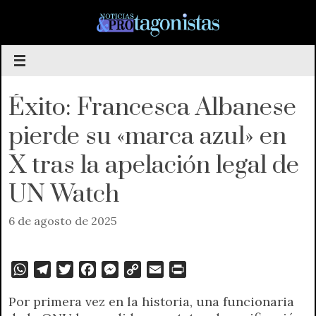
Saltar
al
contenido
Éxito: Francesca Albanese
pierde su «marca azul» en
X tras la apelación legal de
UN Watch
6 de agosto de 2025
W
T
T
F
M
C
E
P
h
e
w
a
e
o
m
r
Por primera vez en la historia, una funcionaria
a
l
i
c
s
p
a
i