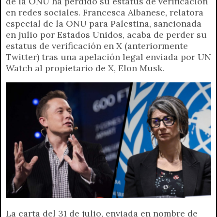
de la ONU ha perdido su estatus de verificación
t
e
t
e
s
y
i
n
en redes sociales. Francesca Albanese, relatora
s
g
t
b
e
L
l
t
especial de la ONU para Palestina, sancionada
A
r
e
o
n
i
F
en julio por Estados Unidos, acaba de perder su
p
a
r
o
g
n
r
estatus de verificación en X (anteriormente
p
m
k
e
k
i
Twitter) tras una apelación legal enviada por UN
r
e
Watch al propietario de X, Elon Musk.
n
d
l
y
La carta del 31 de julio, enviada en nombre de