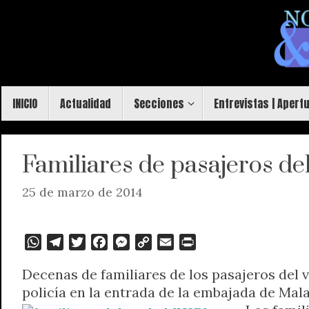
Saltar
al
contenido
Saltar
INICIO
Actualidad
Secciones
Entrevistas | Apert
al
contenido
Familiares de pasajeros de
25 de marzo de 2014
W
T
T
F
M
C
E
P
h
e
w
a
e
o
m
r
Decenas de familiares de los pasajeros del
a
l
i
c
s
p
a
i
policía en la entrada de la embajada de Mala
t
e
t
e
s
y
i
n
s
g
t
b
e
L
l
t