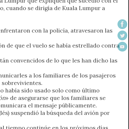
ala Lumpur que expliquen qué sucedió con el
o, cuando se dirigía de Kuala Lumpur a
enfrentaron con la policía, atravesaron las
ón de que el vuelo se había estrellado contra
tán convencidos de lo que les han dicho las
municarles a los familiares de los pasajeros
 sobrevivientes.
dio había sido usado solo como último
ón
» de asegurarse que los familiares se
comunicara el mensaje públicamente.
lés) suspendió la búsqueda del avión por
al tiempo continúe en los próximos días.