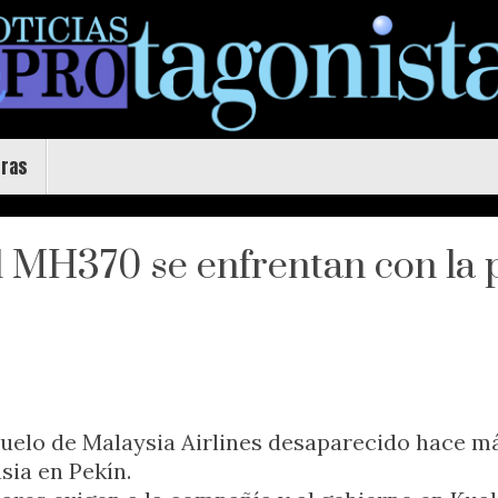
uras
l MH370 se enfrentan con la p
 vuelo de Malaysia Airlines desaparecido hace m
sia en Pekín.