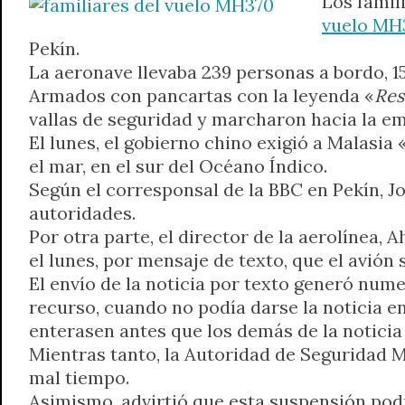
Los famil
A
r
e
o
n
i
F
vuelo MH
p
a
r
o
g
n
r
Pekín.
p
m
k
e
k
i
La aeronave llevaba 239 personas a bordo, 1
r
e
Armados con pancartas con la leyenda «
Res
n
vallas de seguridad y marcharon hacia la e
d
El lunes, el gobierno chino exigió a Malasia 
l
el mar, en el sur del Océano Índico.
y
Según el corresponsal de la BBC en Pekín, J
autoridades.
Por otra parte, el director de la aerolínea,
el lunes, por mensaje de texto, que el avión
El envío de la noticia por texto generó num
recurso, cuando no podía darse la noticia en
enterasen antes que los demás de la notici
Mientras tanto, la Autoridad de Seguridad M
mal tiempo.
Asimismo, advirtió que esta suspensión podr