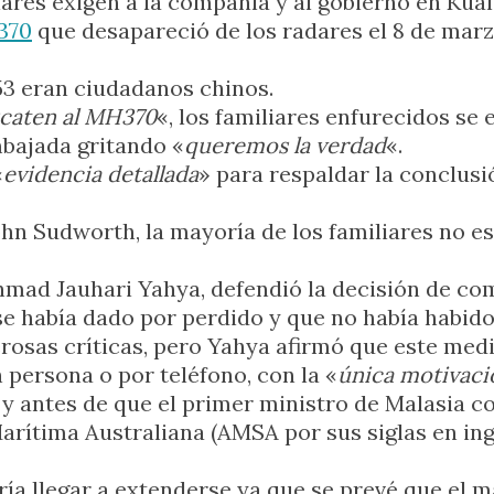
iares exigen a la compañía y al gobierno en Ku
370
que desapareció de los radares el 8 de marz
53 eran ciudadanos chinos.
caten al MH370
«, los familiares enfurecidos se 
mbajada gritando «
queremos la verdad
«.
«
evidencia detallada
» para respaldar la conclusi
ohn Sudworth, la mayoría de los familiares no es
 Ahmad Jauhari Yahya, defendió la decisión de co
 se había dado por perdido y que no había habido
erosas críticas, pero Yahya afirmó que este me
 persona o por teléfono, con la «
única motivaci
a y antes de que el primer ministro de Malasia 
arítima Australiana (AMSA por sus siglas en ing
ía llegar a extenderse ya que se prevé que el m