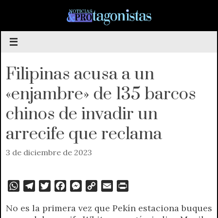
Saltar
al
contenido
Filipinas acusa a un
«enjambre» de 135 barcos
chinos de invadir un
arrecife que reclama
3 de diciembre de 2023
W
T
T
F
M
C
E
P
h
e
w
a
e
o
m
r
No es la primera vez que Pekín estaciona buques
a
l
i
c
s
p
a
i