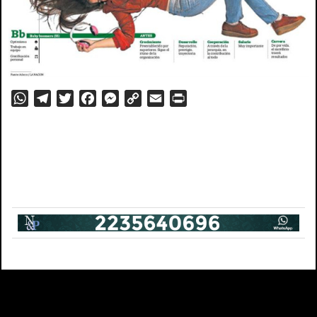
WhatsApp
Telegram
Twitter
Facebook
Messenger
Copy
Email
PrintFriendly
Link