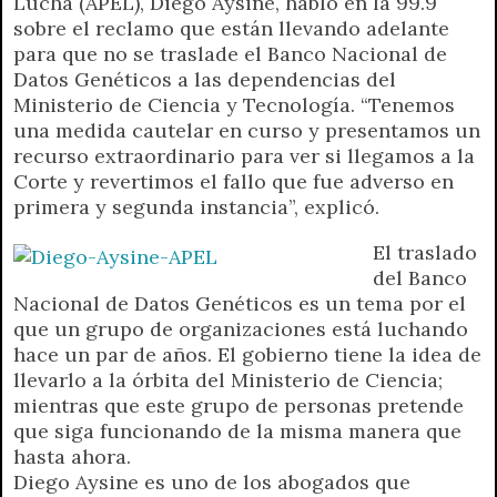
Lucha (APEL), Diego Aysine, habló en la 99.9
t
e
t
e
s
y
i
n
sobre el reclamo que están llevando adelante
s
g
t
b
e
L
l
t
para que no se traslade el Banco Nacional de
A
r
e
o
n
i
F
Datos Genéticos a las dependencias del
p
a
r
o
g
n
r
Ministerio de Ciencia y Tecnología. “Tenemos
p
m
k
e
k
i
una medida cautelar en curso y presentamos un
r
e
recurso extraordinario para ver si llegamos a la
n
Corte y revertimos el fallo que fue adverso en
d
primera y segunda instancia”, explicó.
l
y
El traslado
del Banco
Nacional de Datos Genéticos es un tema por el
que un grupo de organizaciones está luchando
hace un par de años. El gobierno tiene la idea de
llevarlo a la órbita del Ministerio de Ciencia;
mientras que este grupo de personas pretende
que siga funcionando de la misma manera que
hasta ahora.
Diego Aysine es uno de los abogados que