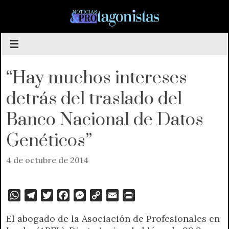
Saltar
al
contenido
“Hay muchos intereses
detrás del traslado del
Banco Nacional de Datos
Genéticos”
4 de octubre de 2014
W
T
T
F
M
C
E
P
h
e
w
a
e
o
m
r
El abogado de la Asociación de Profesionales en
a
l
i
c
s
p
a
i