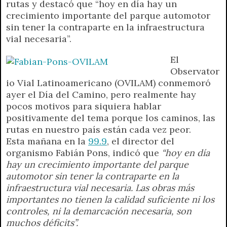
rutas y destacó que “hoy en día hay un
A
r
e
o
n
i
F
crecimiento importante del parque automotor
p
a
r
o
g
n
r
sin tener la contraparte en la infraestructura
p
m
k
e
k
i
vial necesaria”.
r
e
n
El
d
Observator
l
io Vial Latinoamericano (OVILAM) conmemoró
y
ayer el Día del Camino, pero realmente hay
pocos motivos para siquiera hablar
positivamente del tema porque los caminos, las
rutas en nuestro país están cada vez peor.
Esta mañana en la
99.9
, el director del
organismo Fabián Pons, indicó que
“hoy en día
hay un crecimiento importante del parque
automotor sin tener la contraparte en la
infraestructura vial necesaria. Las obras más
importantes no tienen la calidad suficiente ni los
controles, ni la demarcación necesaria, son
muchos déficits”.