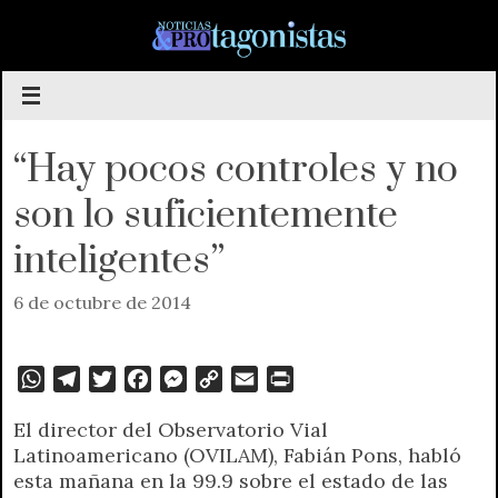
Saltar
al
contenido
“Hay pocos controles y no
son lo suficientemente
inteligentes”
6 de octubre de 2014
W
T
T
F
M
C
E
P
h
e
w
a
e
o
m
r
El director del Observatorio Vial
a
l
i
c
s
p
a
i
Latinoamericano (OVILAM), Fabián Pons, habló
t
e
t
e
s
y
i
n
esta mañana en la 99.9 sobre el estado de las
s
g
t
b
e
L
l
t