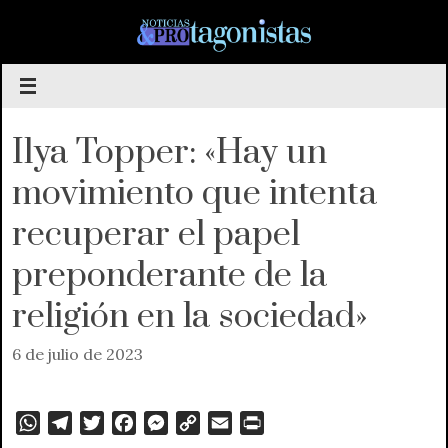
Saltar
al
contenido
Ilya Topper: «Hay un
movimiento que intenta
recuperar el papel
preponderante de la
religión en la sociedad»
6 de julio de 2023
W
T
T
F
M
C
E
P
h
e
w
a
e
o
m
r