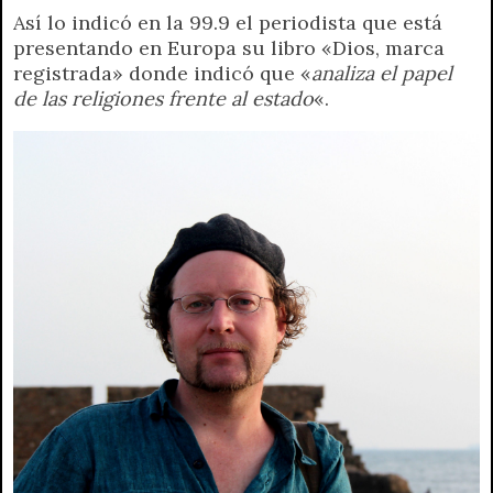
Así lo indicó en la 99.9 el periodista que está
a
l
i
c
s
p
a
i
presentando en Europa su libro «Dios, marca
t
e
t
e
s
y
i
n
registrada» donde indicó que «
analiza el papel
s
g
t
b
e
L
l
t
de las religiones frente al estado
«.
A
r
e
o
n
i
F
p
a
r
o
g
n
r
p
m
k
e
k
i
r
e
n
d
l
y