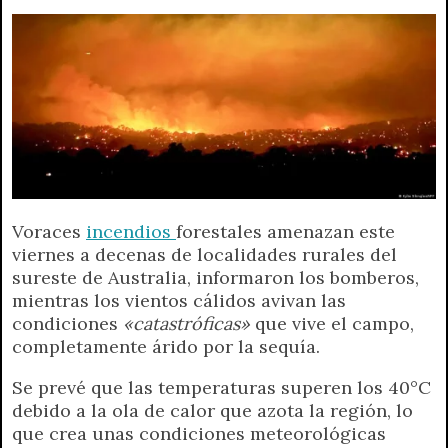
A
r
e
o
n
i
F
p
a
r
o
g
n
r
p
m
k
e
k
i
r
e
n
d
l
y
Voraces
incendios
forestales amenazan este
viernes a decenas de localidades rurales del
sureste de Australia, informaron los bomberos,
mientras los vientos cálidos avivan las
condiciones
«catastróficas»
que vive el campo,
completamente árido por la sequía.
Se prevé que las temperaturas superen los 40°C
debido a la ola de calor que azota la región, lo
que crea unas condiciones meteorológicas