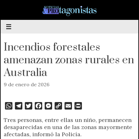
Saltar
al
contenido
Incendios forestales
amenazan zonas rurales en
Australia
9 de enero de 2026
W
T
T
F
M
C
E
P
h
e
w
a
e
o
m
r
Tres personas, entre ellas un niño, permanecen
a
l
i
c
s
p
a
i
desaparecidas en una de las zonas mayormente
t
e
t
e
s
y
i
n
afectadas, informó la Policía.
s
g
t
b
e
L
l
t