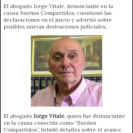
El abogado Jorge Vitale, denunciante en la
a
l
i
c
s
p
a
i
causa Sueños Compartidos, cuestionó las
t
e
t
e
s
y
i
n
declaraciones en el juicio y advirtió sobre
s
g
t
b
e
L
l
t
posibles nuevas derivaciones judiciales.
A
r
e
o
n
i
F
p
a
r
o
g
n
r
p
m
k
e
k
i
r
e
n
d
l
y
El abogado
Jorge Vitale
, quien fue denunciante
en la causa conocida como “Sueños
Compartidos”, brindó detalles sobre el avance