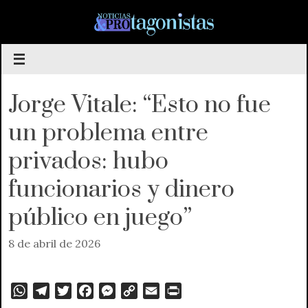
Saltar
al
contenido
Jorge Vitale: “Esto no fue
un problema entre
privados: hubo
funcionarios y dinero
público en juego”
8 de abril de 2026
W
T
T
F
M
C
E
P
h
e
w
a
e
o
m
r