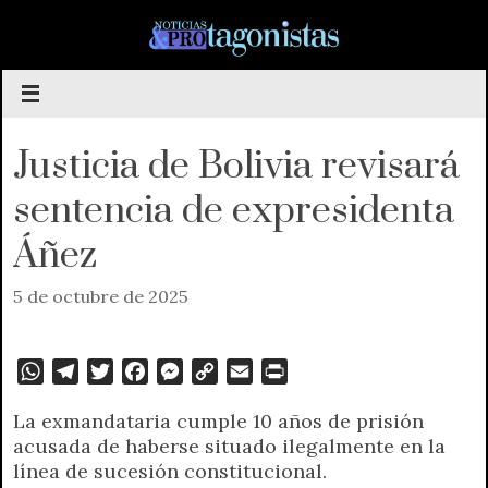
Saltar
al
contenido
Justicia de Bolivia revisará
sentencia de expresidenta
Áñez
5 de octubre de 2025
W
T
T
F
M
C
E
P
h
e
w
a
e
o
m
r
La exmandataria cumple 10 años de prisión
a
l
i
c
s
p
a
i
acusada de haberse situado ilegalmente en la
t
e
t
e
s
y
i
n
línea de sucesión constitucional.
s
g
t
b
e
L
l
t