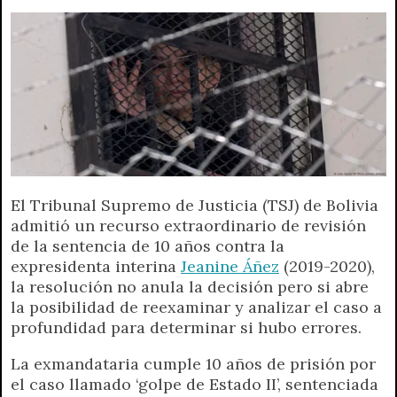
A
r
e
o
n
i
F
p
a
r
o
g
n
r
p
m
k
e
k
i
r
e
n
d
l
y
El Tribunal Supremo de Justicia (TSJ) de Bolivia
admitió un recurso extraordinario de revisión
de la sentencia de 10 años contra la
expresidenta interina
Jeanine Áñez
(2019-2020),
la resolución no anula la decisión pero si abre
la posibilidad de reexaminar y analizar el caso a
profundidad para determinar si hubo errores.
La exmandataria cumple 10 años de prisión por
el caso llamado ‘golpe de Estado II’, sentenciada