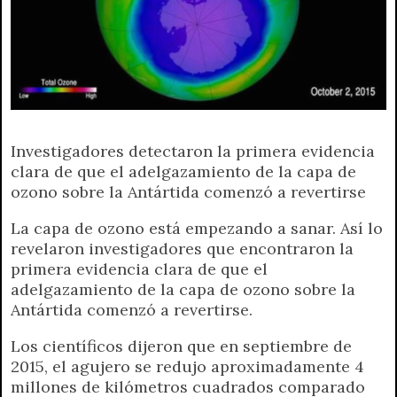
p
m
k
e
k
i
r
e
n
d
l
y
Investigadores detectaron la primera evidencia
clara de que el adelgazamiento de la capa de
ozono sobre la Antártida comenzó a revertirse
La capa de ozono está empezando a sanar. Así lo
revelaron investigadores que encontraron la
primera evidencia clara de que el
adelgazamiento de la capa de ozono sobre la
Antártida comenzó a revertirse.
Los científicos dijeron que en septiembre de
2015, el agujero se redujo aproximadamente 4
millones de kilómetros cuadrados comparado