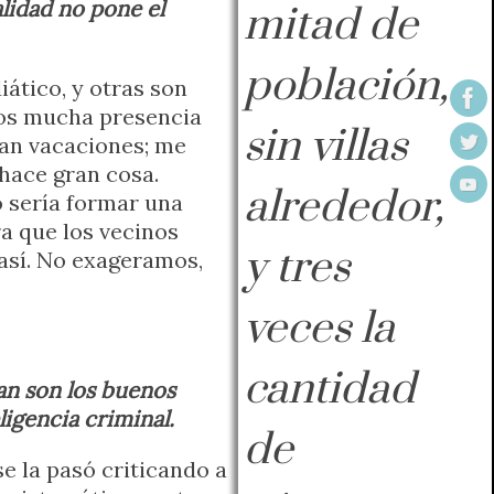
lidad no pone el
mitad de
población,
ático, y otras son
mos mucha presencia
sin villas
ban vacaciones; me
hace gran cosa.
alrededor,
o sería formar una
ra que los vecinos
y tres
así. No exageramos,
veces la
cantidad
an son los buenos
ligencia criminal.
de
se la pasó criticando a