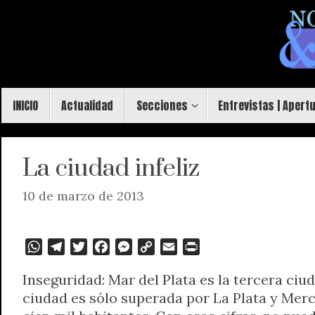
Saltar
al
contenido
Saltar
INICIO
Actualidad
Secciones
Entrevistas | Apert
al
contenido
La ciudad infeliz
10 de marzo de 2013
W
T
T
F
M
C
E
P
h
e
w
a
e
o
m
r
Inseguridad: Mar del Plata es la tercera ci
a
l
i
c
s
p
a
i
ciudad es sólo superada por La Plata y Mer
t
e
t
e
s
y
i
n
s
g
t
b
e
L
l
t