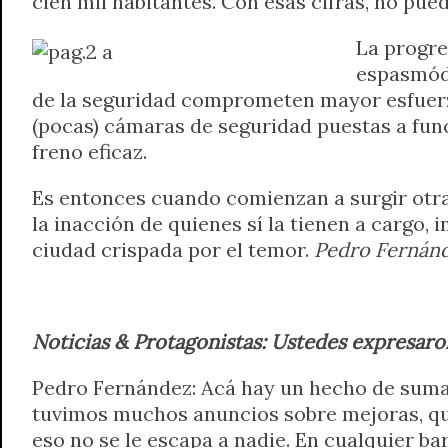
cien mil habitantes. Con esas cifras, no pued
A
r
e
o
n
i
F
La progre
p
a
r
o
g
n
r
p
m
k
e
k
i
espasmódi
r
e
de la seguridad comprometen mayor esfuerzo
n
(pocas) cámaras de seguridad puestas a fun
d
freno eficaz.
l
y
Es entonces cuando comienzan a surgir otras
la inacción de quienes sí la tienen a cargo,
ciudad crispada por el temor.
Pedro Fernán
Noticias & Protagonistas: Ustedes expresaro
Pedro Fernández: Acá hay un hecho de suma g
tuvimos muchos anuncios sobre mejoras, quiz
eso no se le escapa a nadie. En cualquier ba