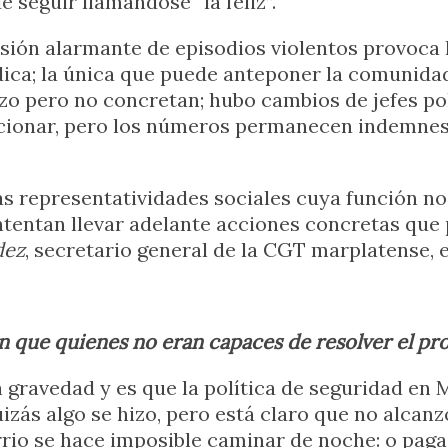
e seguir llamándose “la feliz”.
sión alarmante de episodios violentos provoca l
ca; la única que puede anteponer la comunidad 
 pero no concretan; hubo cambios de jefes poli
cionar, pero los números permanecen indemnes.
 representatividades sociales cuya función no 
 intentan llevar adelante acciones concretas que
dez
, secretario general de la CGT marplatense, 
n que quienes no eran capaces de resolver el p
ravedad y es que la política de seguridad en Ma
ás algo se hizo, pero está claro que no alcanzó
rrio se hace imposible caminar de noche: o paga p