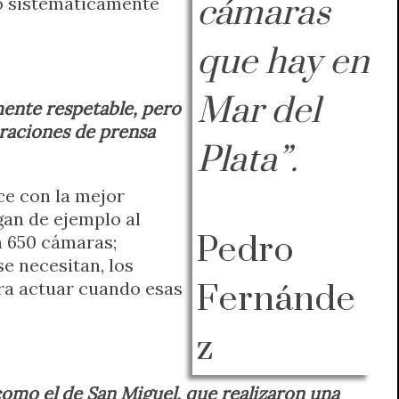
go sistemáticamente
cámaras
que hay en
Mar del
mente respetable, pero
eraciones de prensa
Plata”.
ace con la mejor
gan de ejemplo al
Pedro
n 650 cámaras;
e necesitan, los
ra actuar cuando esas
Fernánde
z
 como el de San Miguel, que realizaron una