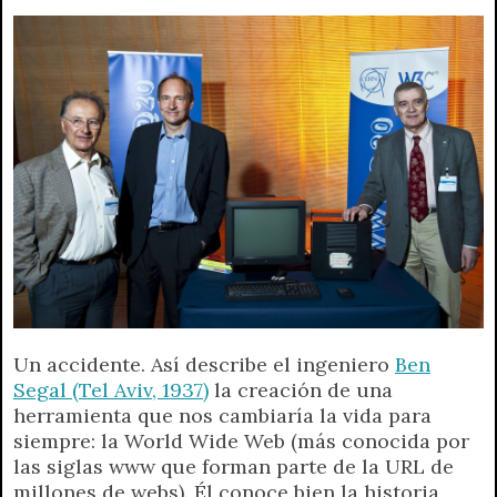
A
r
e
o
n
i
F
p
a
r
o
g
n
r
p
m
k
e
k
i
r
e
n
d
l
y
Un accidente. Así describe el ingeniero
Ben
Segal (Tel Aviv, 1937)
la creación de una
herramienta que nos cambiaría la vida para
siempre: la World Wide Web (más conocida por
las siglas www que forman parte de la URL de
millones de webs). Él conoce bien la historia