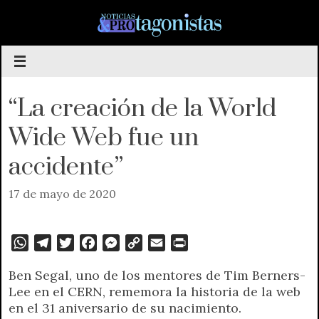
Saltar
al
contenido
“La creación de la World
Wide Web fue un
accidente”
17 de mayo de 2020
W
T
T
F
M
C
E
P
h
e
w
a
e
o
m
r
Ben Segal, uno de los mentores de Tim Berners-
a
l
i
c
s
p
a
i
Lee en el CERN, rememora la historia de la web
t
e
t
e
s
y
i
n
en el 31 aniversario de su nacimiento.
s
g
t
b
e
L
l
t