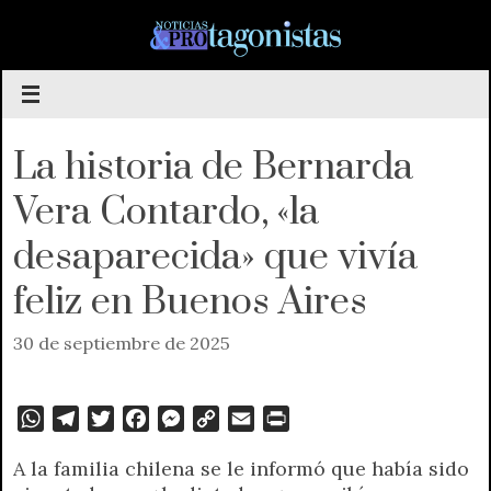
Saltar
al
contenido
La historia de Bernarda
Vera Contardo, «la
desaparecida» que vivía
feliz en Buenos Aires
30 de septiembre de 2025
W
T
T
F
M
C
E
P
h
e
w
a
e
o
m
r
A la familia chilena se le informó que había sido
a
l
i
c
s
p
a
i