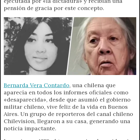
ejecutada por «la dictadura» y recibían una
t
e
t
e
s
y
i
n
pensión de gracia por este concepto.
s
g
t
b
e
L
l
t
A
r
e
o
n
i
F
p
a
r
o
g
n
r
p
m
k
e
k
i
r
e
n
d
l
y
Bernarda Vera Contardo
, una chilena que
aparecía en todos los informes oficiales como
«desaparecida», desde que asumió el gobierno
militar chileno, vive feliz de la vida en Buenos
Aires. Un grupo de reporteros del canal chileno
Chilevision, llegaron a su casa, generando una
noticia impactante.