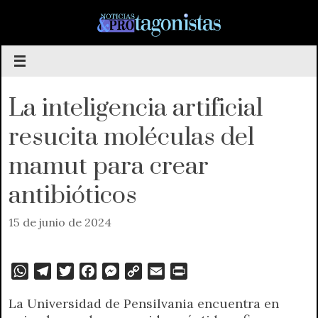
Saltar
al
contenido
La inteligencia artificial
resucita moléculas del
mamut para crear
antibióticos
15 de junio de 2024
W
T
T
F
M
C
E
P
h
e
w
a
e
o
m
r
La Universidad de Pensilvania encuentra en
a
l
i
c
s
p
a
i