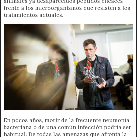
animales ya desaparecidos péptidos eficaces
t
e
t
e
s
y
i
n
frente a los microorganismos que resisten a los
s
g
t
b
e
L
l
t
tratamientos actuales.
A
r
e
o
n
i
F
p
a
r
o
g
n
r
p
m
k
e
k
i
r
e
n
d
l
y
En pocos años, morir de la frecuente neumonía
bacteriana o de una común infección podría ser
habitual. De todas las amenazas que afronta la