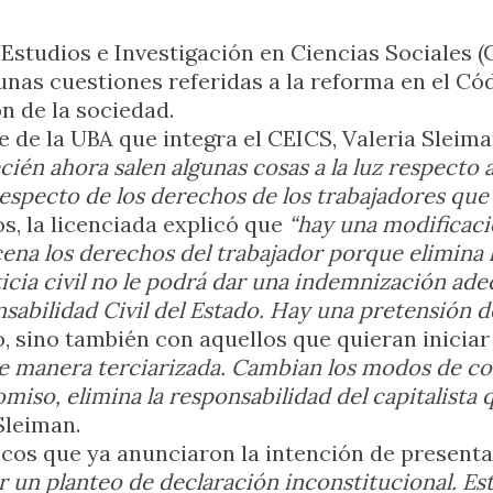
 Estudios e Investigación en Ciencias Sociales 
unas cuestiones referidas a la reforma en el Cód
n de la sociedad.
e de la UBA que integra el CEICS, Valeria Sleim
cién ahora salen algunas cosas a la luz respecto 
respecto de los derechos de los trabajadores que
, la licenciada explicó que
“hay una modificació
rcena los derechos del trabajador porque elimina
usticia civil no le podrá dar una indemnización ade
nsabilidad Civil del Estado. Hay una pretensión de
 sino también con aquellos que quieran iniciar 
e manera terciarizada. Cambian los modos de con
miso, elimina la responsabilidad del capitalista
 Sleiman.
icos que ya anunciaron la intención de presenta
r un planteo de declaración inconstitucional. Es