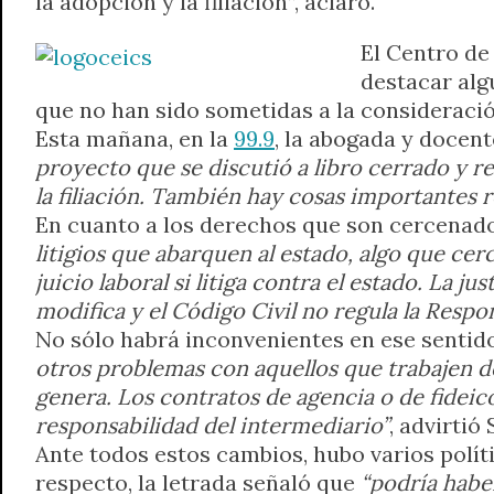
la adopción y la filiación”, aclaró.
A
r
e
o
n
i
F
El Centro de
p
a
r
o
g
n
r
p
m
k
e
k
i
destacar alg
r
e
que no han sido sometidas a la consideració
n
Esta mañana, en la
99.9
, la abogada y docent
d
proyecto que se discutió a libro cerrado y re
l
la filiación. También hay cosas importantes 
y
En cuanto a los derechos que son cercenados
litigios que abarquen al estado, algo que ce
juicio laboral si litiga contra el estado. La j
modifica y el Código Civil no regula la Respo
No sólo habrá inconvenientes en ese sentido,
otros problemas con aquellos que trabajen d
genera. Los contratos de agencia o de fideico
responsabilidad del intermediario”
, advirtió
Ante todos estos cambios, hubo varios polít
respecto, la letrada señaló que
“podría habe